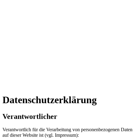
Probleme
So
funktioniert's
Leistungen
Fallbeispiele
Vorsorge
B2B
FAQ
Termin
Kontak
089 8899 7050
Kostenlose Prüfung
Datenschutzerklärung
Verantwortlicher
Verantwortlich für die Verarbeitung von personenbezogenen Daten
auf dieser Website ist (vgl. Impressum):